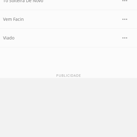
Tô Solteira De Novo
Vem Facin
Viado