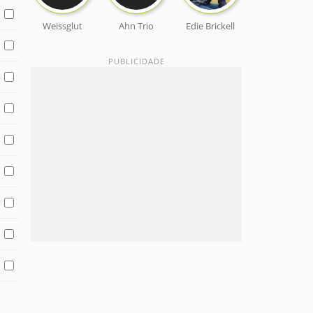
Weissglut
Ahn Trio
Edie Brickell