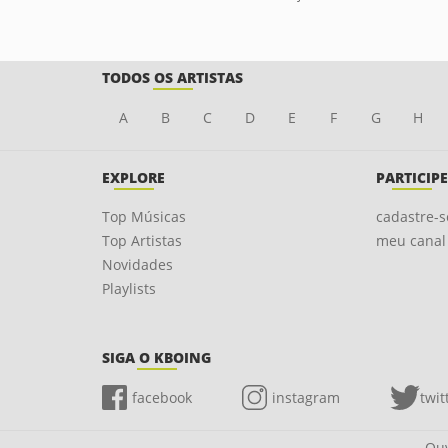
TODOS OS ARTISTAS
A
B
C
D
E
F
G
H
EXPLORE
PARTICIPE
Top Músicas
cadastre-s
Top Artistas
meu canal
Novidades
Playlists
SIGA O KBOING
facebook
instagram
twit
Ouv