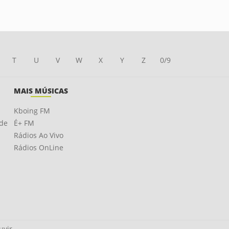
T
U
V
W
X
Y
Z
0/9
MAIS MÚSICAS
Kboing FM
ade
É+ FM
Rádios Ao Vivo
Rádios OnLine
uvir