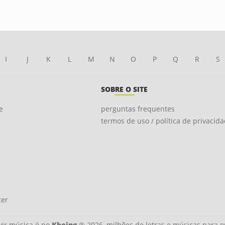
I
J
K
L
M
N
O
P
Q
R
S
SOBRE O SITE
e
perguntas frequentes
termos de uso / política de privacid
ter
ir música é no
Kboing
® 2026, milhões de letras e músicas para o