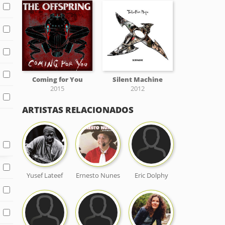
Coming for You
Silent Machine
2015
2012
ARTISTAS RELACIONADOS
Yusef Lateef
Ernesto Nunes
Eric Dolphy