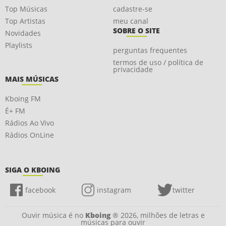
Top Músicas
cadastre-se
Top Artistas
meu canal
SOBRE O SITE
Novidades
Playlists
perguntas frequentes
termos de uso / política de
privacidade
MAIS MÚSICAS
Kboing FM
É+ FM
Rádios Ao Vivo
Rádios OnLine
SIGA O KBOING
facebook
instagram
twitter
Ouvir música é no
Kboing
® 2026, milhões de letras e
músicas para ouvir