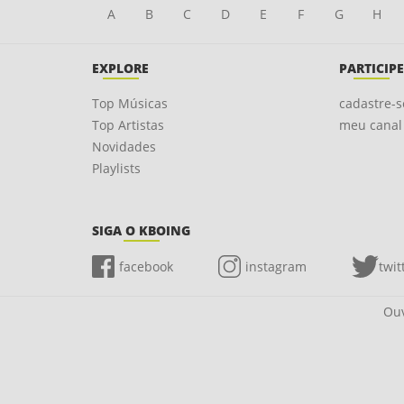
A
B
C
D
E
F
G
H
EXPLORE
PARTICIPE
Top Músicas
cadastre-s
Top Artistas
meu canal
Novidades
Playlists
SIGA O KBOING
facebook
instagram
twit
Ouv