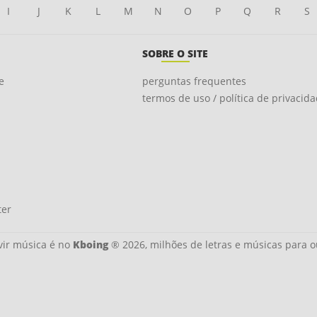
I
J
K
L
M
N
O
P
Q
R
S
SOBRE O SITE
e
perguntas frequentes
termos de uso / política de privacid
ter
ir música é no
Kboing
® 2026, milhões de letras e músicas para o