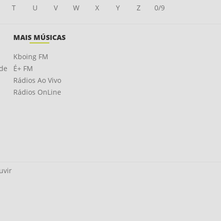
T
U
V
W
X
Y
Z
0/9
MAIS MÚSICAS
Kboing FM
ade
É+ FM
Rádios Ao Vivo
Rádios OnLine
uvir