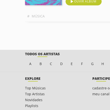
OUVIR ÁLBUM
#
MÚSICA
TODOS OS ARTISTAS
A
B
C
D
E
F
G
H
EXPLORE
PARTICIPE
Top Músicas
cadastre-s
Top Artistas
meu canal
Novidades
Playlists