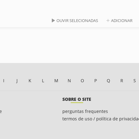
OUVIR SELECIONADAS
ADICIONAR
I
J
K
L
M
N
O
P
Q
R
S
SOBRE O SITE
e
perguntas frequentes
termos de uso / política de privacid