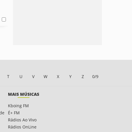
T
U
V
W
X
Y
Z
0/9
MAIS MÚSICAS
Kboing FM
ade
É+ FM
Rádios Ao Vivo
Rádios OnLine