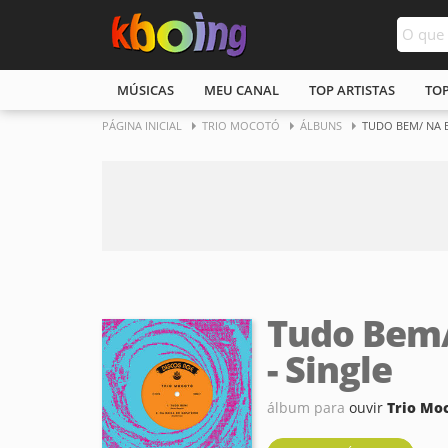
MÚSICAS
MEU CANAL
TOP ARTISTAS
TO
PÁGINA INICIAL
TRIO MOCOTÓ
ÁLBUNS
TUDO BEM/ NA B
Tudo Bem/
- Single
álbum para
ouvir
Trio Mo