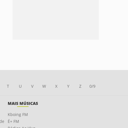
T
U
V
W
X
Y
Z
0/9
MAIS MÚSICAS
Kboing FM
ade
É+ FM