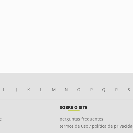
I
J
K
L
M
N
O
P
Q
R
S
SOBRE O SITE
e
perguntas frequentes
termos de uso / política de privacid