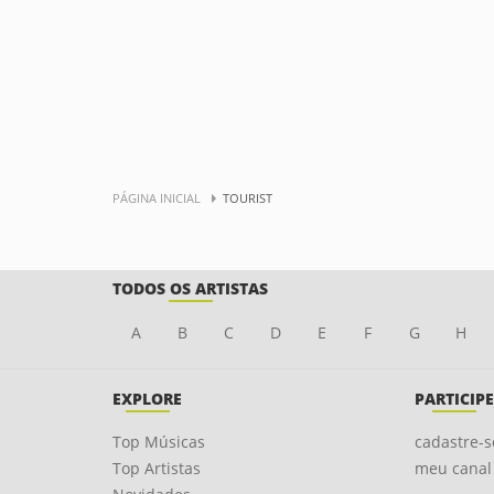
PÁGINA INICIAL
TOURIST
TODOS OS ARTISTAS
A
B
C
D
E
F
G
H
EXPLORE
PARTICIPE
Top Músicas
cadastre-s
Top Artistas
meu canal