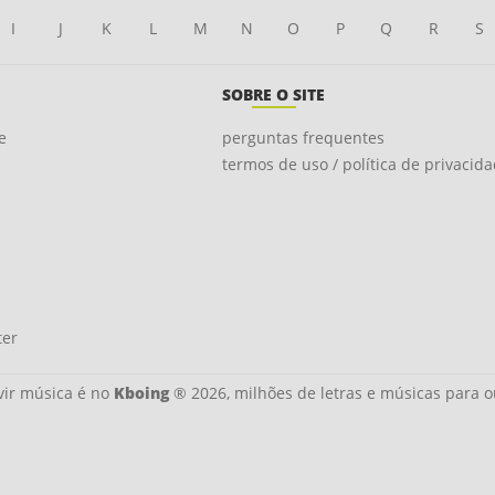
I
J
K
L
M
N
O
P
Q
R
S
SOBRE O SITE
e
perguntas frequentes
termos de uso / política de privacid
ter
ir música é no
Kboing
® 2026, milhões de letras e músicas para o