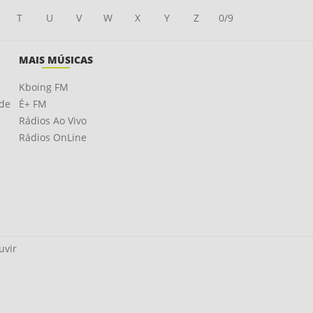
T
U
V
W
X
Y
Z
0/9
MAIS MÚSICAS
Kboing FM
ade
É+ FM
Rádios Ao Vivo
Rádios OnLine
uvir