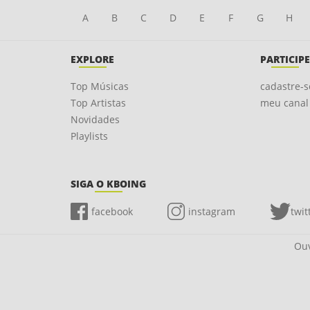
A
B
C
D
E
F
G
H
EXPLORE
PARTICIPE
Top Músicas
cadastre-s
Top Artistas
meu canal
Novidades
Playlists
SIGA O KBOING
facebook
instagram
twit
Ouv