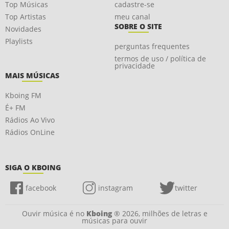
Top Músicas
cadastre-se
Top Artistas
meu canal
SOBRE O SITE
Novidades
Playlists
perguntas frequentes
termos de uso / política de
privacidade
MAIS MÚSICAS
Kboing FM
É+ FM
Rádios Ao Vivo
Rádios OnLine
SIGA O KBOING
facebook
instagram
twitter
Ouvir música é no
Kboing
® 2026, milhões de letras e
músicas para ouvir