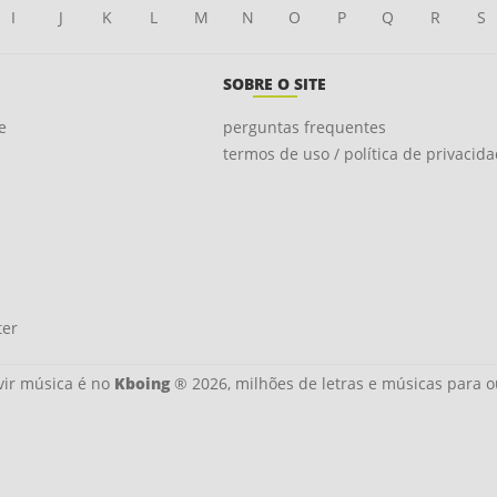
I
J
K
L
M
N
O
P
Q
R
S
SOBRE O SITE
e
perguntas frequentes
termos de uso / política de privacid
ter
ir música é no
Kboing
® 2026, milhões de letras e músicas para o