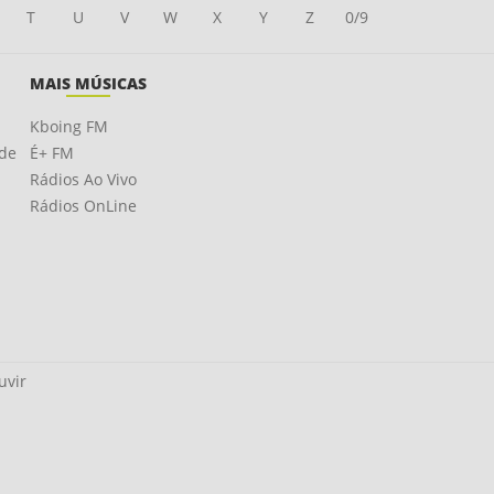
T
U
V
W
X
Y
Z
0/9
MAIS MÚSICAS
Kboing FM
ade
É+ FM
Rádios Ao Vivo
Rádios OnLine
uvir