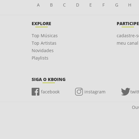
A
B
C
D
E
F
G
H
EXPLORE
PARTICIPE
Top Músicas
cadastre-s
Top Artistas
meu canal
Novidades
Playlists
SIGA O KBOING
facebook
instagram
twit
Ouv