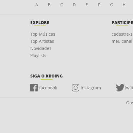
A
B
C
D
E
F
G
H
EXPLORE
PARTICIPE
Top Músicas
cadastre-s
Top Artistas
meu canal
Novidades
Playlists
SIGA O KBOING
facebook
instagram
twit
Ouv