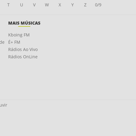
T
U
V
W
X
Y
Z
0/9
MAIS MÚSICAS
Kboing FM
ade
É+ FM
Rádios Ao Vivo
Rádios OnLine
uvir