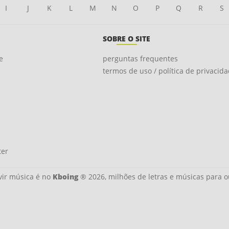
I
J
K
L
M
N
O
P
Q
R
S
SOBRE O SITE
e
perguntas frequentes
termos de uso / política de privacid
ter
ir música é no
Kboing
® 2026, milhões de letras e músicas para o