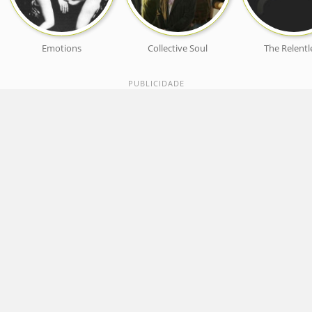
Emotions
Collective Soul
The Relentl