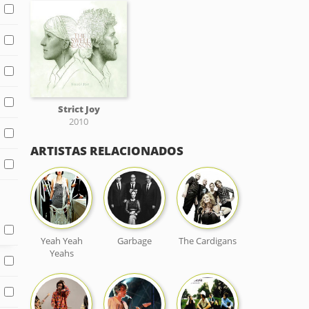
Strict Joy
2010
ARTISTAS RELACIONADOS
Yeah Yeah
Garbage
The Cardigans
Yeahs