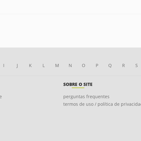
I
J
K
L
M
N
O
P
Q
R
S
SOBRE O SITE
e
perguntas frequentes
termos de uso / política de privacid