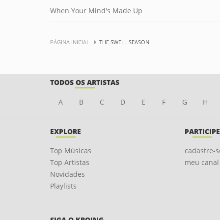
When Your Mind's Made Up
PÁGINA INICIAL
THE SWELL SEASON
TODOS OS ARTISTAS
A
B
C
D
E
F
G
H
EXPLORE
PARTICIPE
Top Músicas
cadastre-s
Top Artistas
meu canal
Novidades
Playlists
SIGA O KBOING