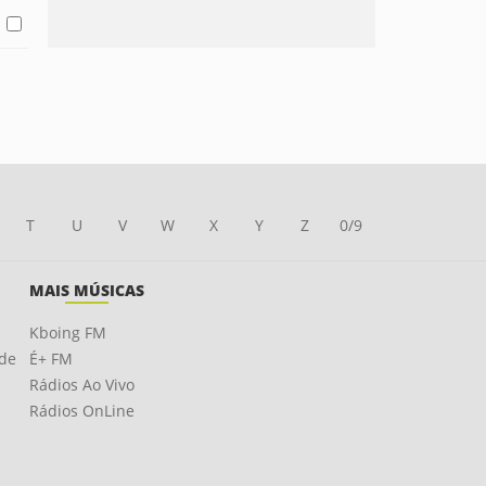
T
U
V
W
X
Y
Z
0/9
MAIS MÚSICAS
Kboing FM
ade
É+ FM
Rádios Ao Vivo
Rádios OnLine