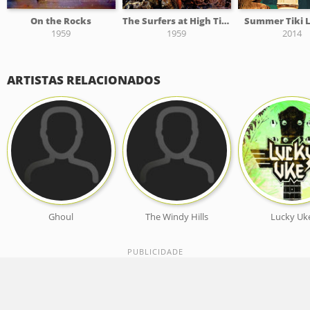
On the Rocks
The Surfers at High Tide
Summer Tiki 
1959
1959
2014
ARTISTAS RELACIONADOS
Ghoul
The Windy Hills
Lucky Uk