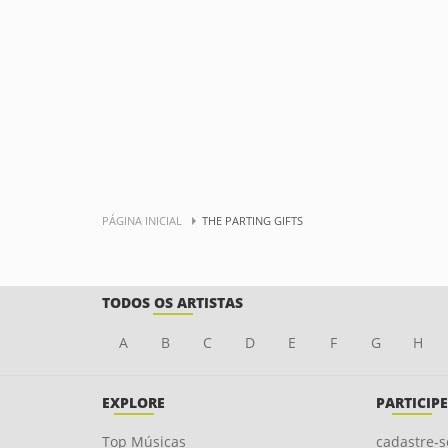
PÁGINA INICIAL
THE PARTING GIFTS
TODOS OS ARTISTAS
A
B
C
D
E
F
G
H
EXPLORE
PARTICIPE
Top Músicas
cadastre-s