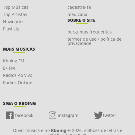
Top Músicas
cadastre-se
Top Artistas
meu canal
SOBRE O SITE
Novidades
Playlists
perguntas frequentes
termos de uso / política de
privacidade
MAIS MÚSICAS
Kboing FM
É+ FM
Rádios Ao Vivo
Rádios OnLine
SIGA O KBOING
facebook
instagram
twitter
Ouvir música é no
Kboing
® 2026, milhões de letras e
músicas para ouvir