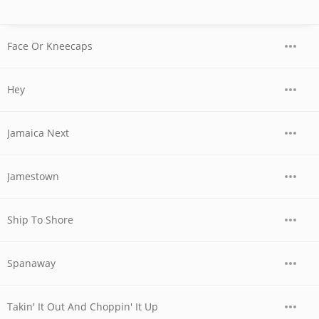
Face Or Kneecaps
Hey
Jamaica Next
Jamestown
Ship To Shore
Spanaway
Takin' It Out And Choppin' It Up