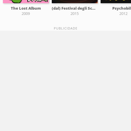
The Lost Album
(dal) Festival degli Sconosciuti di Ariccia vol. 2
Psychobil
2009
2015
2012