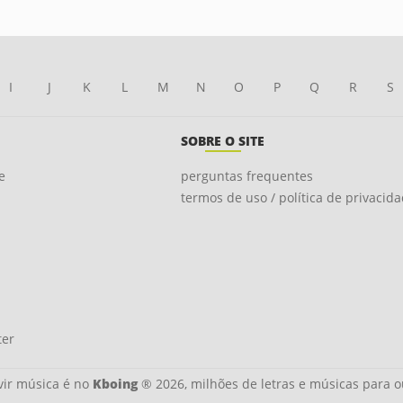
I
J
K
L
M
N
O
P
Q
R
S
SOBRE O SITE
e
perguntas frequentes
termos de uso / política de privacid
ter
ir música é no
Kboing
® 2026, milhões de letras e músicas para o