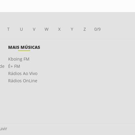
T
U
V
W
X
Y
Z
0/9
MAIS MÚSICAS
Kboing FM
ade
É+ FM
Rádios Ao Vivo
Rádios OnLine
uvir