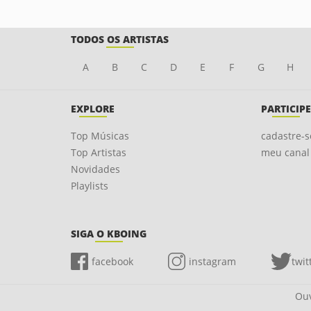
TODOS OS ARTISTAS
A
B
C
D
E
F
G
H
EXPLORE
PARTICIPE
Top Músicas
cadastre-s
Top Artistas
meu canal
Novidades
Playlists
SIGA O KBOING
facebook
instagram
twit
Ouv