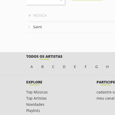
#
MÚSICA
Saint
TODOS OS ARTISTAS
A
B
C
D
E
F
G
H
EXPLORE
PARTICIPE
Top Músicas
cadastre-s
Top Artistas
meu canal
Novidades
Playlists