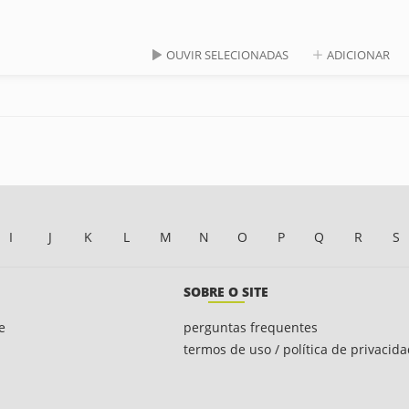
OUVIR SELECIONADAS
ADICIONAR
I
J
K
L
M
N
O
P
Q
R
S
SOBRE O SITE
e
perguntas frequentes
termos de uso / política de privacid