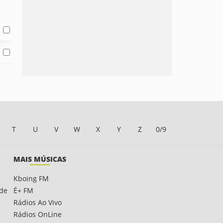
T
U
V
W
X
Y
Z
0/9
MAIS MÚSICAS
Kboing FM
ade
É+ FM
Rádios Ao Vivo
Rádios OnLine