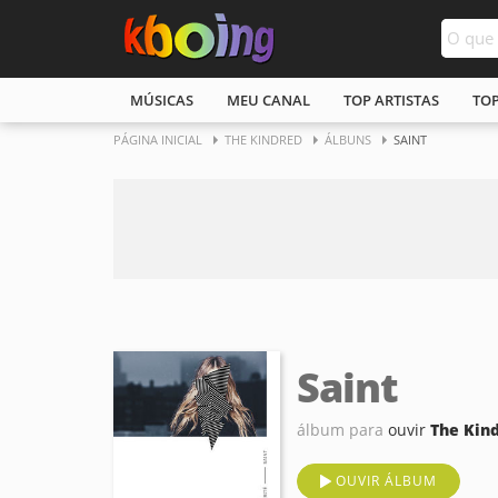
MÚSICAS
MEU CANAL
TOP ARTISTAS
TO
PÁGINA INICIAL
THE KINDRED
ÁLBUNS
SAINT
Saint
álbum para
ouvir
The Kin
OUVIR ÁLBUM