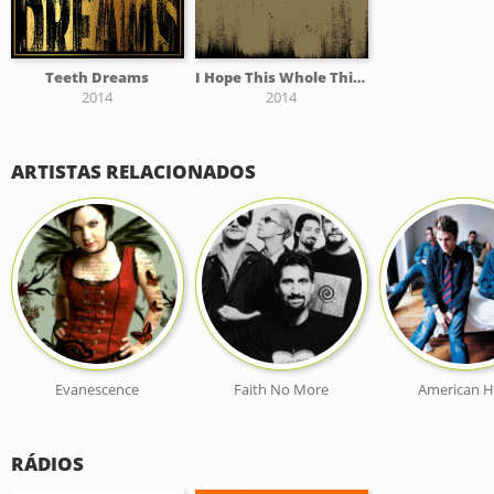
Teeth Dreams
I Hope This Whole Thing Didn't Frighten You
2014
2014
ARTISTAS RELACIONADOS
Evanescence
Faith No More
American Hi
RÁDIOS