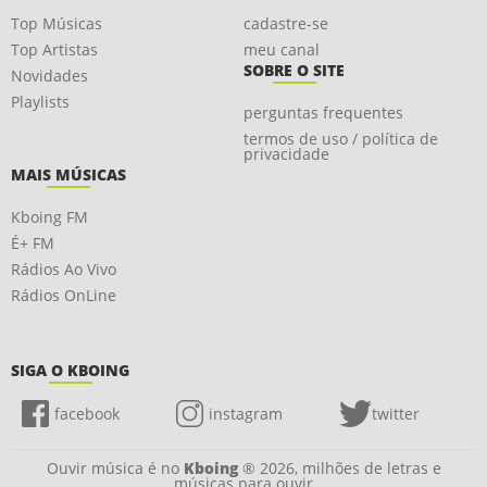
Top Músicas
cadastre-se
Top Artistas
meu canal
SOBRE O SITE
Novidades
Playlists
perguntas frequentes
termos de uso / política de
privacidade
MAIS MÚSICAS
Kboing FM
É+ FM
Rádios Ao Vivo
Rádios OnLine
SIGA O KBOING
facebook
instagram
twitter
Ouvir música é no
Kboing
® 2026, milhões de letras e
músicas para ouvir