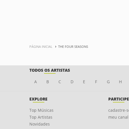
PÁGINA INICIAL
THE FOUR SEASONS
TODOS OS ARTISTAS
A
B
C
D
E
F
G
H
EXPLORE
PARTICIPE
Top Músicas
cadastre-s
Top Artistas
meu canal
Novidades