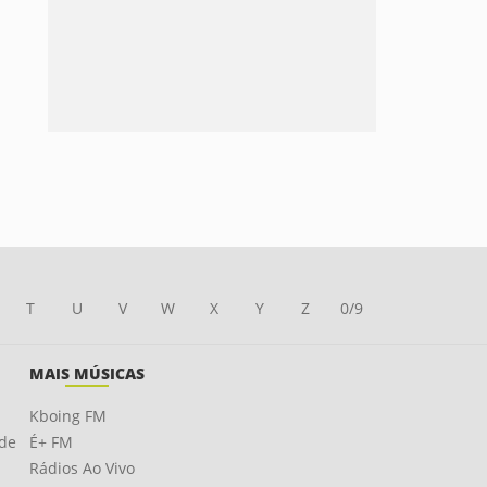
T
U
V
W
X
Y
Z
0/9
MAIS MÚSICAS
Kboing FM
ade
É+ FM
Rádios Ao Vivo