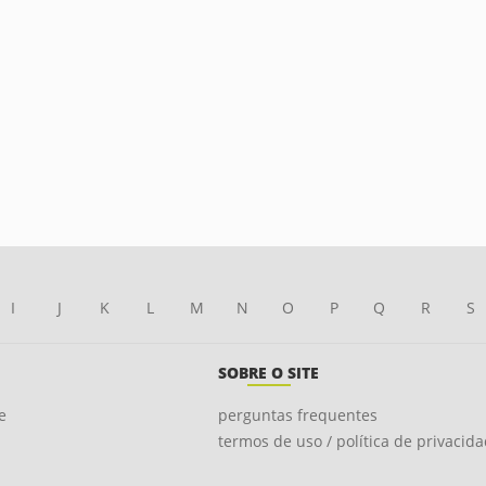
I
J
K
L
M
N
O
P
Q
R
S
SOBRE O SITE
e
perguntas frequentes
termos de uso / política de privacid