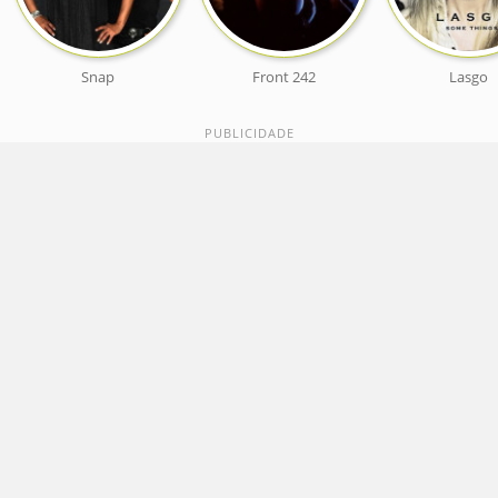
Snap
Front 242
Lasgo