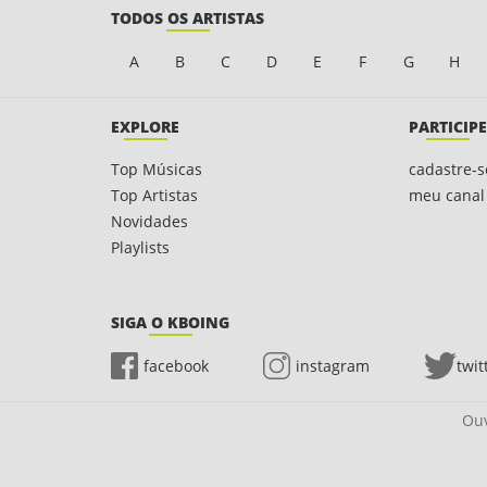
TODOS OS ARTISTAS
A
B
C
D
E
F
G
H
EXPLORE
PARTICIPE
Top Músicas
cadastre-s
Top Artistas
meu canal
Novidades
Playlists
SIGA O KBOING
facebook
instagram
twit
Ouv