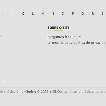
I
J
K
L
M
N
O
P
Q
R
S
SOBRE O SITE
e
perguntas frequentes
termos de uso / política de privacid
ter
ir música é no
Kboing
® 2026, milhões de letras e músicas para o