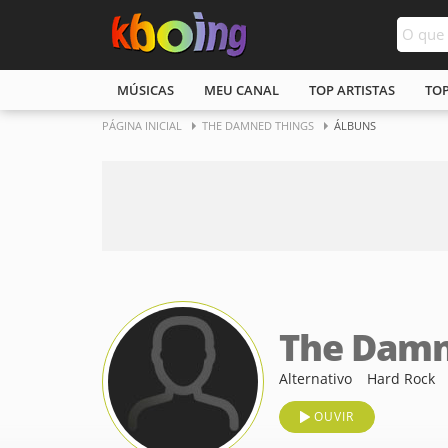
MÚSICAS
MEU CANAL
TOP ARTISTAS
TO
PÁGINA INICIAL
THE DAMNED THINGS
ÁLBUNS
The Damn
Alternativo
Hard Rock
OUVIR