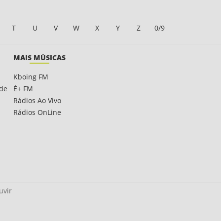
T
U
V
W
X
Y
Z
0/9
MAIS MÚSICAS
Kboing FM
ade
É+ FM
Rádios Ao Vivo
Rádios OnLine
uvir