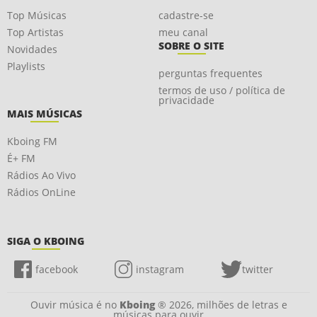
Top Músicas
cadastre-se
Top Artistas
meu canal
SOBRE O SITE
Novidades
Playlists
perguntas frequentes
termos de uso / política de
privacidade
MAIS MÚSICAS
Kboing FM
É+ FM
Rádios Ao Vivo
Rádios OnLine
SIGA O KBOING
facebook
instagram
twitter
Ouvir música é no
Kboing
® 2026, milhões de letras e
músicas para ouvir