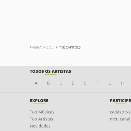
PÁGINA INICIAL
THE CAPITOLS
TODOS OS ARTISTAS
A
B
C
D
E
F
G
H
EXPLORE
PARTICIPE
Top Músicas
cadastre-s
Top Artistas
meu canal
Novidades