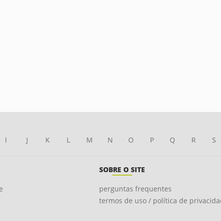
I
J
K
L
M
N
O
P
Q
R
S
SOBRE O SITE
e
perguntas frequentes
termos de uso / política de privacid