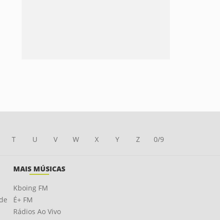
T
U
V
W
X
Y
Z
0/9
MAIS MÚSICAS
Kboing FM
ade
É+ FM
Rádios Ao Vivo