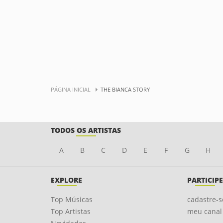
PÁGINA INICIAL
THE BIANCA STORY
TODOS OS ARTISTAS
A
B
C
D
E
F
G
H
EXPLORE
PARTICIPE
Top Músicas
cadastre-s
Top Artistas
meu canal