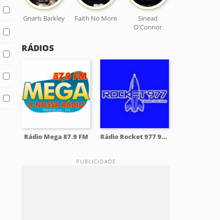
Gnarls Barkley
Faith No More
Sinead
O'Connor
RÁDIOS
Rádio Mega 87.9 FM
Rádio Rocket 977 97.7 FM