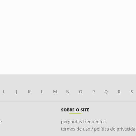
I
J
K
L
M
N
O
P
Q
R
S
SOBRE O SITE
e
perguntas frequentes
termos de uso / política de privacid