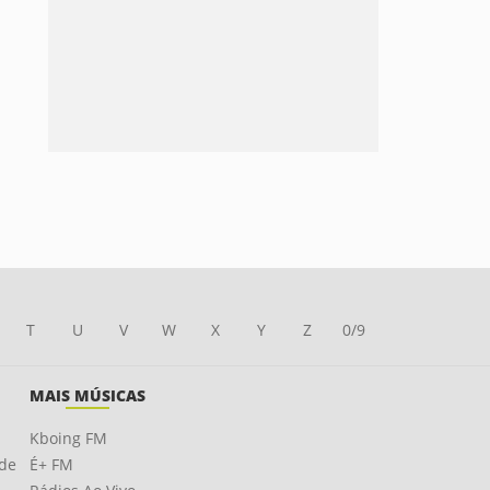
T
U
V
W
X
Y
Z
0/9
MAIS MÚSICAS
Kboing FM
ade
É+ FM