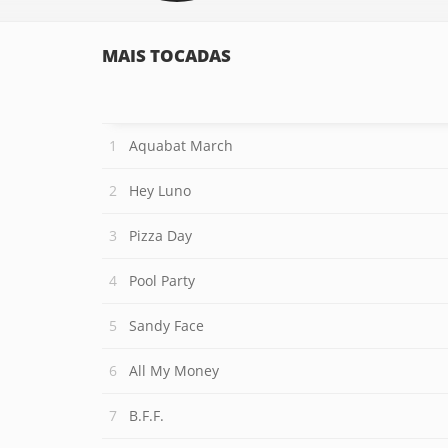
MAIS TOCADAS
Aquabat March
Hey Luno
Pizza Day
Pool Party
Sandy Face
All My Money
B.F.F.