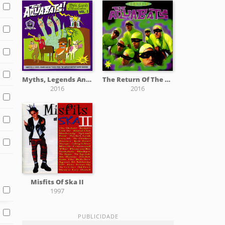
Myths, Legends And Other Amazing Adventures Vol. 2
The Return Of The Aquabats
2016
2016
Misfits Of Ska II
1997