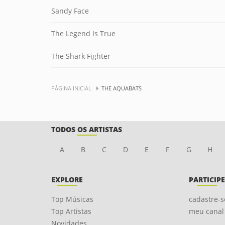
Sandy Face
The Legend Is True
The Shark Fighter
PÁGINA INICIAL
THE AQUABATS
TODOS OS ARTISTAS
A
B
C
D
E
F
G
H
EXPLORE
PARTICIPE
Top Músicas
cadastre-s
Top Artistas
meu canal
Novidades