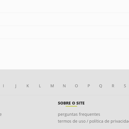
I
J
K
L
M
N
O
P
Q
R
S
SOBRE O SITE
e
perguntas frequentes
termos de uso / política de privacid