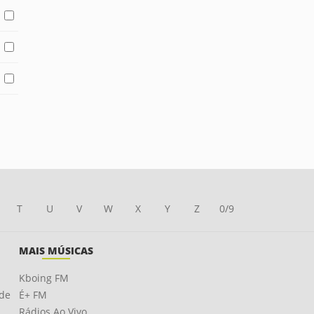
T
U
V
W
X
Y
Z
0/9
MAIS MÚSICAS
Kboing FM
ade
É+ FM
Rádios Ao Vivo