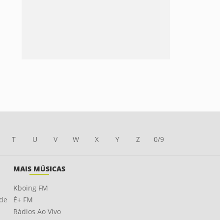
T
U
V
W
X
Y
Z
0/9
MAIS MÚSICAS
Kboing FM
ade
É+ FM
Rádios Ao Vivo