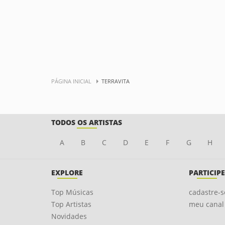
PÁGINA INICIAL
TERRAVITA
TODOS OS ARTISTAS
A
B
C
D
E
F
G
H
EXPLORE
PARTICIPE
Top Músicas
cadastre-s
Top Artistas
meu canal
Novidades