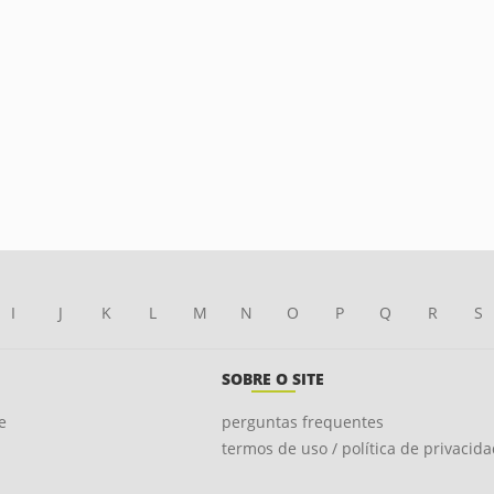
I
J
K
L
M
N
O
P
Q
R
S
SOBRE O SITE
e
perguntas frequentes
termos de uso / política de privacid