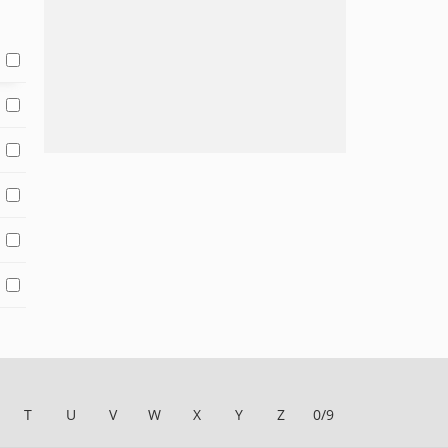
T
U
V
W
X
Y
Z
0/9