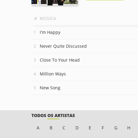
#
MÚSICA
I'm Happy
Never Quite Discussed
Close To Your Head
Million Ways
New Song
TODOS OS ARTISTAS
A
B
C
D
E
F
G
H