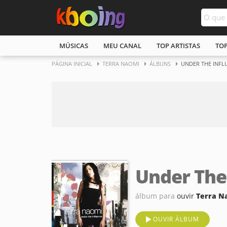
MÚSICAS
MEU CANAL
TOP ARTISTAS
TO
PÁGINA INICIAL
TERRA NAOMI
ÁLBUNS
UNDER THE INFL
Under The
álbum para
ouvir
Terra N
OUVIR ÁLBUM