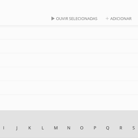
OUVIR SELECIONADAS
ADICIONAR
I
J
K
L
M
N
O
P
Q
R
S