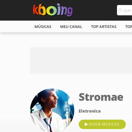
MÚSICAS
MEU CANAL
TOP ARTISTAS
TO
Stromae
Eletronica
OUVIR MÚSICAS