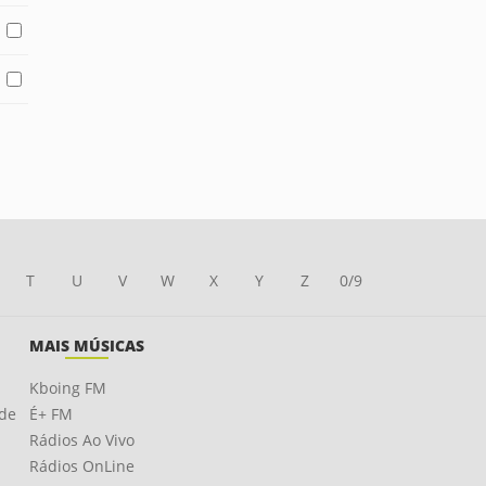
T
U
V
W
X
Y
Z
0/9
MAIS MÚSICAS
Kboing FM
ade
É+ FM
Rádios Ao Vivo
Rádios OnLine