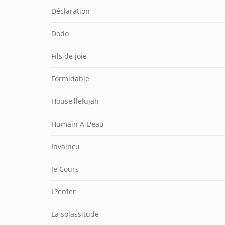
Déclaration
Dodo
Fils de joie
Formidable
House'llelujah
Humain A L'eau
Invaincu
Je Cours
L?enfer
La solassitude