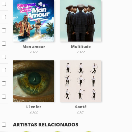
Mon amour
Multitude
2022
2022
L?enfer
Santé
2022
2021
ARTISTAS RELACIONADOS