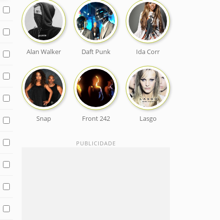
Alan Walker
Daft Punk
Ida Corr
Snap
Front 242
Lasgo