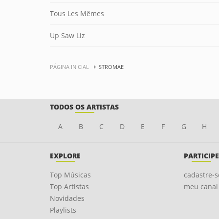
Tous Les Mêmes
Up Saw Liz
PÁGINA INICIAL
STROMAE
TODOS OS ARTISTAS
A
B
C
D
E
F
G
H
EXPLORE
PARTICIPE
Top Músicas
cadastre-s
Top Artistas
meu canal
Novidades
Playlists