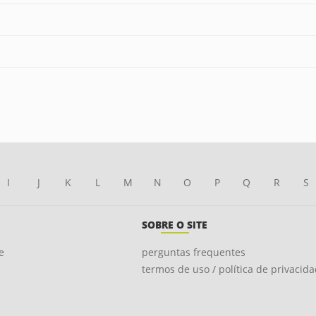
I
J
K
L
M
N
O
P
Q
R
S
SOBRE O SITE
e
perguntas frequentes
termos de uso / política de privacid