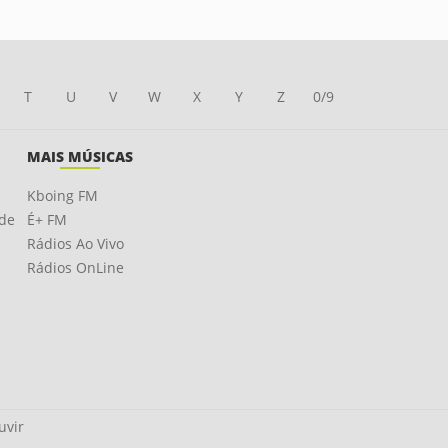
T
U
V
W
X
Y
Z
0/9
MAIS MÚSICAS
Kboing FM
ade
É+ FM
Rádios Ao Vivo
Rádios OnLine
uvir