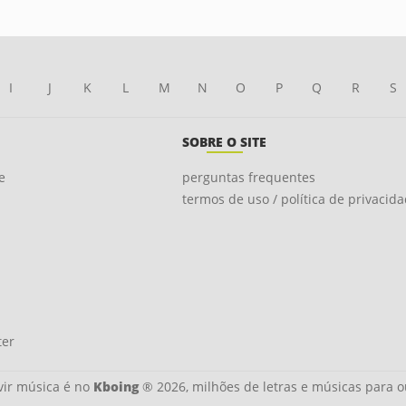
I
J
K
L
M
N
O
P
Q
R
S
SOBRE O SITE
e
perguntas frequentes
termos de uso / política de privacid
ter
ir música é no
Kboing
® 2026, milhões de letras e músicas para o