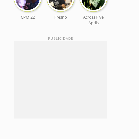
CPM 22
Fresno
Across Five
Aprils