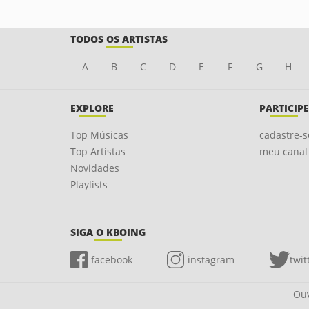
TODOS OS ARTISTAS
A
B
C
D
E
F
G
H
EXPLORE
PARTICIPE
Top Músicas
cadastre-s
Top Artistas
meu canal
Novidades
Playlists
SIGA O KBOING
facebook
instagram
twit
Ouv