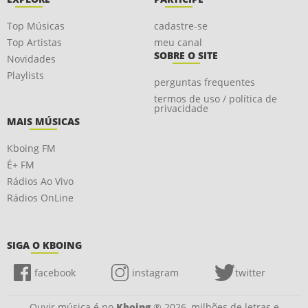
Top Músicas
cadastre-se
Top Artistas
meu canal
SOBRE O SITE
Novidades
Playlists
perguntas frequentes
termos de uso / política de
privacidade
MAIS MÚSICAS
Kboing FM
É+ FM
Rádios Ao Vivo
Rádios OnLine
SIGA O KBOING
facebook
instagram
twitter
Ouvir música é no
Kboing
® 2026, milhões de letras e