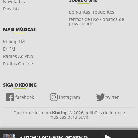
Novidades
Playlists
perguntas frequentes
termos de uso / política de
privacidade
MAIS MÚSICAS
Kboing FM
É+ FM
Rádios Ao Vivo
Rádios OnLine
SIGA O KBOING
facebook
instagram
twitter
Ouvir música é no
Kboing
® 2026, milhões de letras e
músicas para ouvir
A Primeira Vez (Versão Remasterizada)