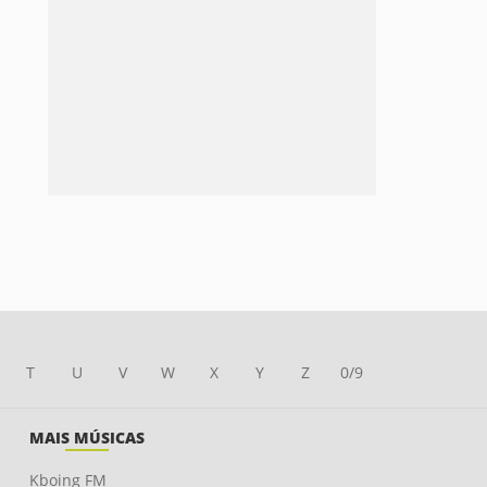
T
U
V
W
X
Y
Z
0/9
MAIS MÚSICAS
Kboing FM