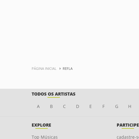
PÁGINA INICIAL
REFLA
TODOS OS ARTISTAS
A
B
C
D
E
F
G
H
EXPLORE
PARTICIPE
Top Músicas
cadastre-s