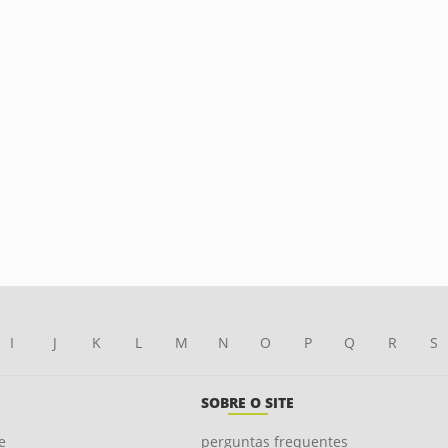
I
J
K
L
M
N
O
P
Q
R
S
SOBRE O SITE
e
perguntas frequentes