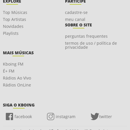
EXPLORE
PARTICIPE
Top Músicas
cadastre-se
Top Artistas
meu canal
SOBRE O SITE
Novidades
Playlists
perguntas frequentes
termos de uso / política de
privacidade
MAIS MÚSICAS
Kboing FM
É+ FM
Rádios Ao Vivo
Rádios OnLine
SIGA O KBOING
facebook
instagram
twitter