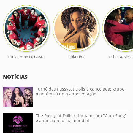
Funk Como Le Gusta
Paula Lima
Usher & Alici
NOTÍCIAS
Turnê das Pussycat Dolls é cancelada; grupo
mantém só uma apresentação
The Pussycat Dolls retornam com "Club Song"
e anunciam turnê mundial