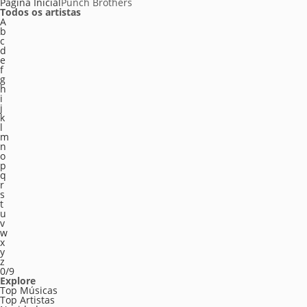
Página Inicial
Punch Brothers
Todos os artistas
A
b
c
d
e
f
g
h
i
j
k
l
m
n
o
p
q
r
s
t
u
v
w
x
y
z
0/9
Explore
Top Músicas
Top Artistas