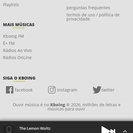
Playlists
perguntas frequentes
termos de uso / política de
privacidade
MAIS MÚSICAS
Kboing FM
É+ FM
Rádios Ao Vivo
Rádios OnLine
SIGA O KBOING
facebook
instagram
twitter
Ouvir música é no
Kboing
® 2026, milhões de letras e
músicas para ouvir
The Lemon Waltz