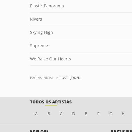
Plastic Panorama
Rivers
Skying High
Supreme
We Raise Our Hearts
PÁGINA INICIAL
POSTILJONEN
TODOS OS ARTISTAS
A
B
C
D
E
F
G
H
EXPLORE
PARTICIPE