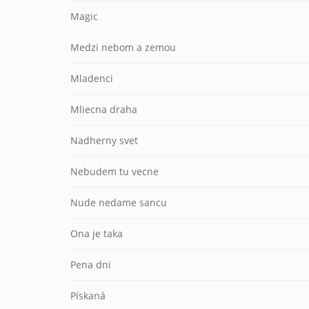
Magic
Medzi nebom a zemou
Mladenci
Mliecna draha
Nadherny svet
Nebudem tu vecne
Nude nedame sancu
Ona je taka
Pena dni
Pískaná