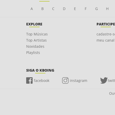
A
B
C
D
E
F
G
H
EXPLORE
PARTICIPE
Top Músicas
cadastre-s
Top Artistas
meu canal
Novidades
Playlists
SIGA O KBOING
facebook
instagram
twit
Ouv