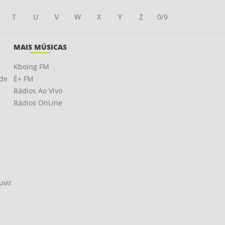
T
U
V
W
X
Y
Z
0/9
MAIS MÚSICAS
Kboing FM
ade
É+ FM
Rádios Ao Vivo
Rádios OnLine
uvir