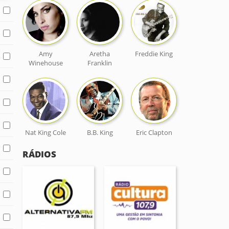
Amy
Aretha
Freddie King
Winehouse
Franklin
Nat King Cole
B.B. King
Eric Clapton
RÁDIOS