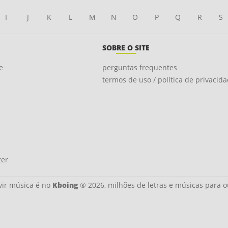
I
J
K
L
M
N
O
P
Q
R
S
SOBRE O SITE
e
perguntas frequentes
termos de uso / política de privacid
ter
ir música é no
Kboing
® 2026, milhões de letras e músicas para o