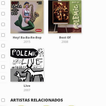
Hey! Ba-Ba-Re-Bop
Best Of
2015
2008
Live
2007
ARTISTAS RELACIONADOS