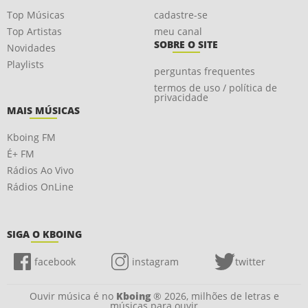
Top Músicas
cadastre-se
Top Artistas
meu canal
SOBRE O SITE
Novidades
Playlists
perguntas frequentes
termos de uso / política de
privacidade
MAIS MÚSICAS
Kboing FM
É+ FM
Rádios Ao Vivo
Rádios OnLine
SIGA O KBOING
facebook
instagram
twitter
Ouvir música é no
Kboing
® 2026, milhões de letras e
músicas para ouvir