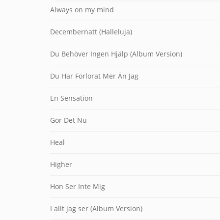
Always on my mind
Decembernatt (Halleluja)
Du Behöver Ingen Hjälp (Album Version)
Du Har Förlorat Mer Än Jag
En Sensation
Gör Det Nu
Heal
Higher
Hon Ser Inte Mig
I allt jag ser (Album Version)