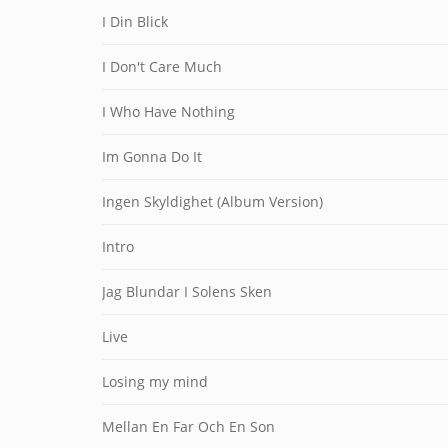
I Din Blick
I Don't Care Much
I Who Have Nothing
Im Gonna Do It
Ingen Skyldighet (Album Version)
Intro
Jag Blundar I Solens Sken
Live
Losing my mind
Mellan En Far Och En Son