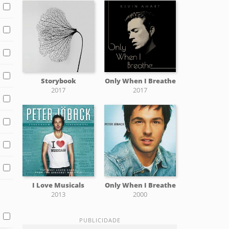
Storybook
Only When I Breathe
2017
2017
I Love Musicals
Only When I Breathe
2013
2000