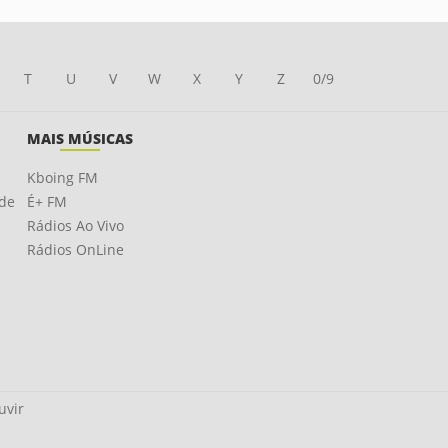
T
U
V
W
X
Y
Z
0/9
MAIS MÚSICAS
Kboing FM
ade
É+ FM
Rádios Ao Vivo
Rádios OnLine
uvir