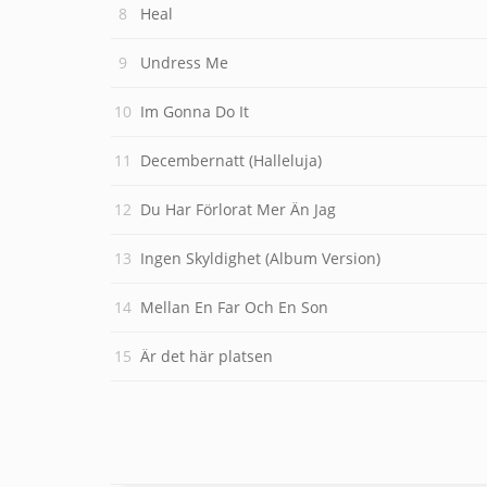
Heal
Undress Me
Im Gonna Do It
Decembernatt (Halleluja)
Du Har Förlorat Mer Än Jag
Ingen Skyldighet (Album Version)
Mellan En Far Och En Son
Är det här platsen