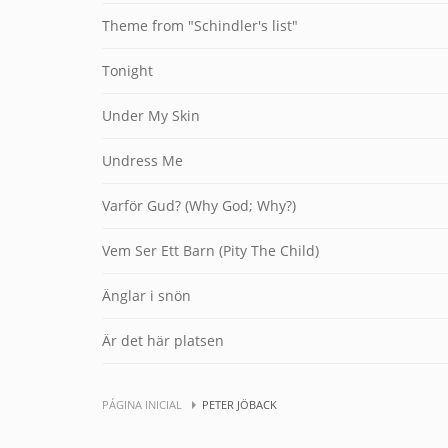
Theme from "Schindler's list"
Tonight
Under My Skin
Undress Me
Varför Gud? (Why God; Why?)
Vem Ser Ett Barn (Pity The Child)
Änglar i snön
Är det här platsen
PÁGINA INICIAL
PETER JÖBACK