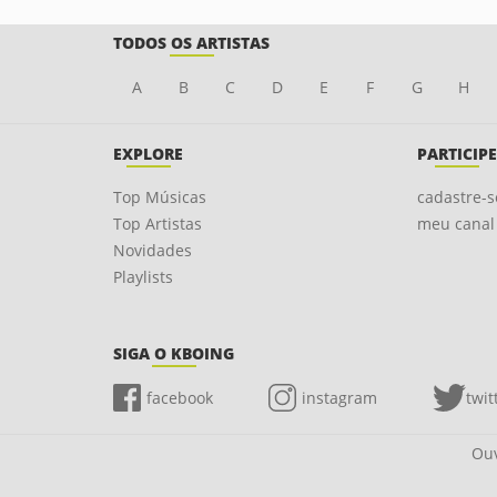
TODOS OS ARTISTAS
A
B
C
D
E
F
G
H
EXPLORE
PARTICIPE
Top Músicas
cadastre-s
Top Artistas
meu canal
Novidades
Playlists
SIGA O KBOING
facebook
instagram
twit
Ouv