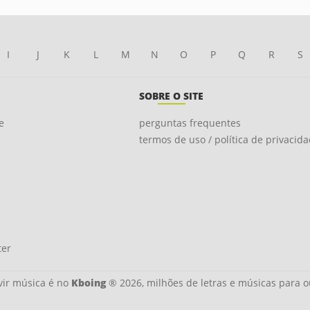
I
J
K
L
M
N
O
P
Q
R
S
SOBRE O SITE
e
perguntas frequentes
termos de uso / política de privacid
ter
ir música é no
Kboing
® 2026, milhões de letras e músicas para o