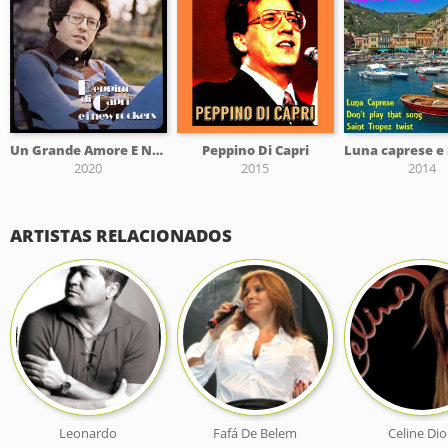
Un Grande Amore E Niente Più, Feat I New Rockers
Peppino Di Capri
2020
2015
2014
ARTISTAS RELACIONADOS
Leonardo
Fafá De Belem
Celine Di