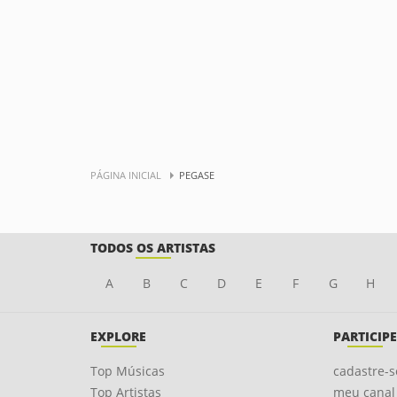
PÁGINA INICIAL
PEGASE
TODOS OS ARTISTAS
A
B
C
D
E
F
G
H
EXPLORE
PARTICIPE
Top Músicas
cadastre-s
Top Artistas
meu canal