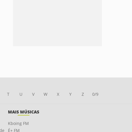
T
U
V
W
X
Y
Z
0/9
MAIS MÚSICAS
Kboing FM
ade
É+ FM