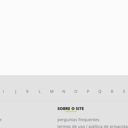
I
J
K
L
M
N
O
P
Q
R
S
SOBRE O SITE
e
perguntas frequentes
termos de uso / política de privacid