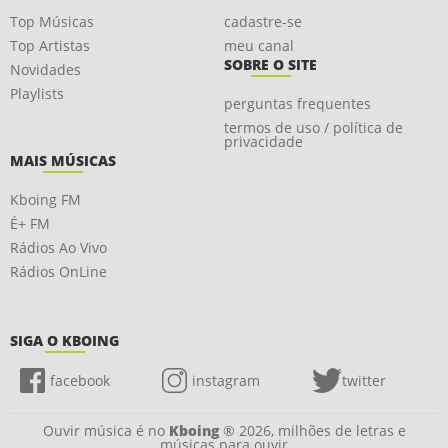
Top Músicas
cadastre-se
Top Artistas
meu canal
SOBRE O SITE
Novidades
Playlists
perguntas frequentes
termos de uso / política de
privacidade
MAIS MÚSICAS
Kboing FM
É+ FM
Rádios Ao Vivo
Rádios OnLine
SIGA O KBOING
facebook
instagram
twitter
Ouvir música é no
Kboing
® 2026, milhões de letras e
músicas para ouvir