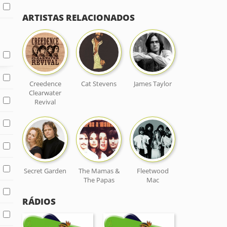
ARTISTAS RELACIONADOS
Creedence
Cat Stevens
James Taylor
Clearwater
Revival
Secret Garden
The Mamas &
Fleetwood
The Papas
Mac
RÁDIOS