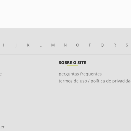
I
J
K
L
M
N
O
P
Q
R
S
SOBRE O SITE
e
perguntas frequentes
termos de uso / política de privacid
ter