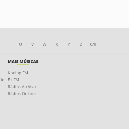
T
U
V
W
X
Y
Z
0/9
MAIS MÚSICAS
Kboing FM
ade
É+ FM
Rádios Ao Vivo
Rádios OnLine