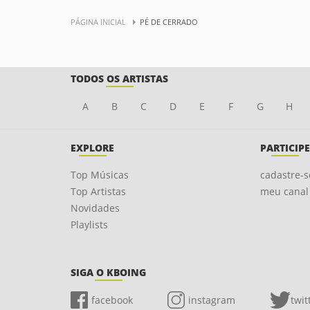
PÁGINA INICIAL
PÉ DE CERRADO
TODOS OS ARTISTAS
A
B
C
D
E
F
G
H
EXPLORE
PARTICIPE
Top Músicas
cadastre-s
Top Artistas
meu canal
Novidades
Playlists
SIGA O KBOING
facebook
instagram
twit