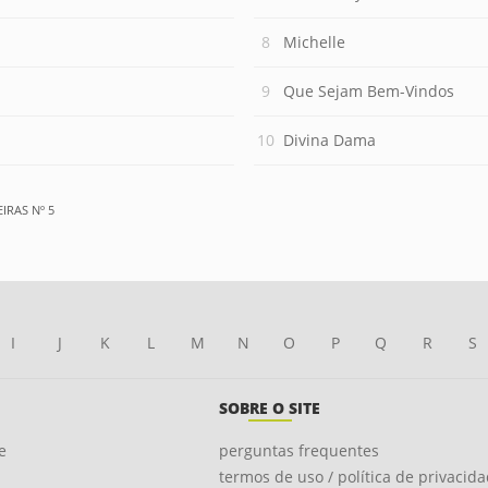
Michelle
Que Sejam Bem-Vindos
Divina Dama
IRAS Nº 5
I
J
K
L
M
N
O
P
Q
R
S
SOBRE O SITE
e
perguntas frequentes
termos de uso / política de privacid