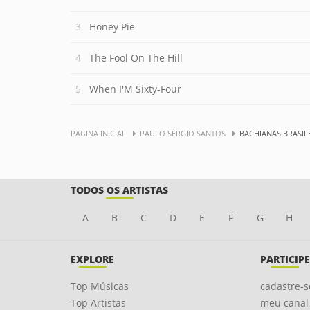
Honey Pie
The Fool On The Hill
When I'M Sixty-Four
PÁGINA INICIAL
PAULO SÉRGIO SANTOS
BACHIANAS BRASILE
TODOS OS ARTISTAS
A
B
C
D
E
F
G
H
EXPLORE
PARTICIPE
Top Músicas
cadastre-s
Top Artistas
meu canal