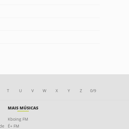
T
U
V
W
X
Y
Z
0/9
MAIS MÚSICAS
Kboing FM
ade
É+ FM