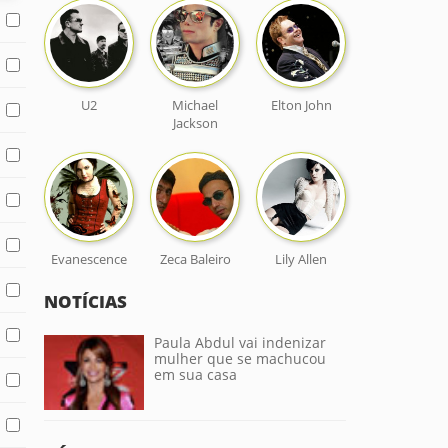
U2
Michael
Elton John
Jackson
Evanescence
Zeca Baleiro
Lily Allen
NOTÍCIAS
Paula Abdul vai indenizar
mulher que se machucou
em sua casa