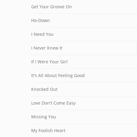
Get Your Groove On
Ho-Down
I Need You
I Never Knew It
If I Were Your Girl
It's All About Feeling Good
Knocked Out
Love Don't Come Easy
Missing You
My Foolish Heart