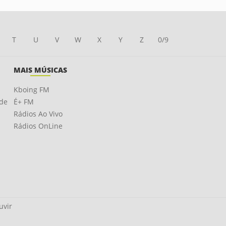
T
U
V
W
X
Y
Z
0/9
MAIS MÚSICAS
Kboing FM
ade
É+ FM
Rádios Ao Vivo
Rádios OnLine
uvir