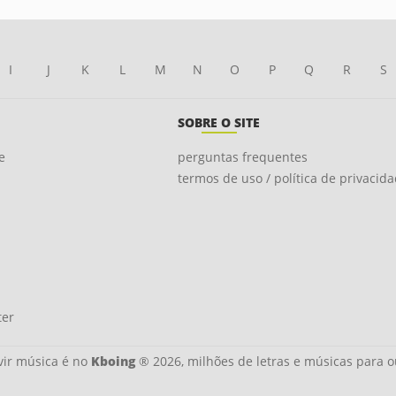
I
J
K
L
M
N
O
P
Q
R
S
SOBRE O SITE
e
perguntas frequentes
termos de uso / política de privacid
ter
ir música é no
Kboing
® 2026, milhões de letras e músicas para o