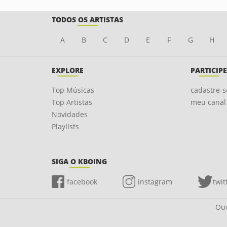
TODOS OS ARTISTAS
A
B
C
D
E
F
G
H
EXPLORE
PARTICIPE
Top Músicas
cadastre-s
Top Artistas
meu canal
Novidades
Playlists
SIGA O KBOING
facebook
instagram
twit
Ouv