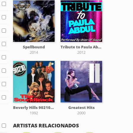
Spellbound
Tribute to Paula Abdul
2014
2012
Beverly Hills 90210-The Soundtrack
Greatest Hits
1992
2000
ARTISTAS RELACIONADOS