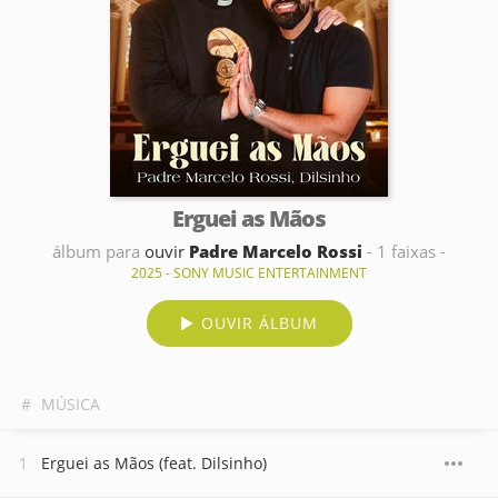
Erguei as Mãos
álbum para
ouvir
Padre Marcelo Rossi
- 1 faixas -
2025 - SONY MUSIC ENTERTAINMENT
OUVIR ÁLBUM
#
MÚSICA
Erguei as Mãos (feat. Dilsinho)